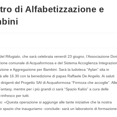
ro di Alfabetizzazione e
bini
Rifugiato, che sarà celebrata venerdì 23 giugno, l’Associazione Do
azione comunale di Acquaformosa e del Sistema Accoglienza Integrazio
zazione e Aggregazione per Bambini. Sarà la ludoteca “Aylan” sita in
rà alle 16.30 con la benedizione di papas Raffaele De Angelis. Ai saluti
i e dirigenti del Progetto SAI di Acquaformosa “Firmoza che accoglie”. All
antasy, mentre per i più grandi ci sarà “Spazio Kalòs” a cura delle
rinfresco per tutti.
: «Questa operazione si aggiunge alle tante iniziative che la nostra
sto spazio che inauguriamo -conclude- sarà un laboratorio di formazione