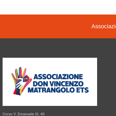
Associaz
Corso V. Emanuele III, 40