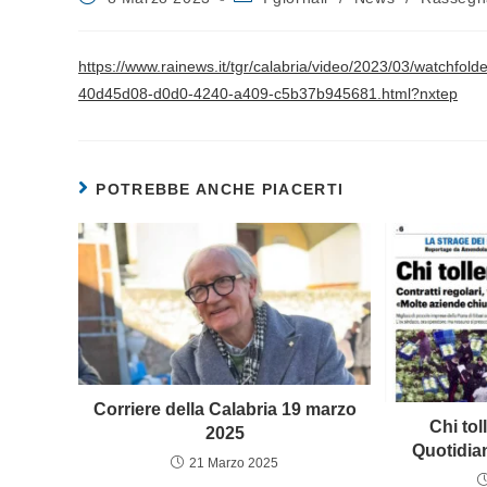
https://www.rainews.it/tgr/calabria/video/2023/03/watchfo
40d45d08-d0d0-4240-a409-c5b37b945681.html?nxtep
POTREBBE ANCHE PIACERTI
Corriere della Calabria 19 marzo
Chi tol
2025
Quotidia
21 Marzo 2025