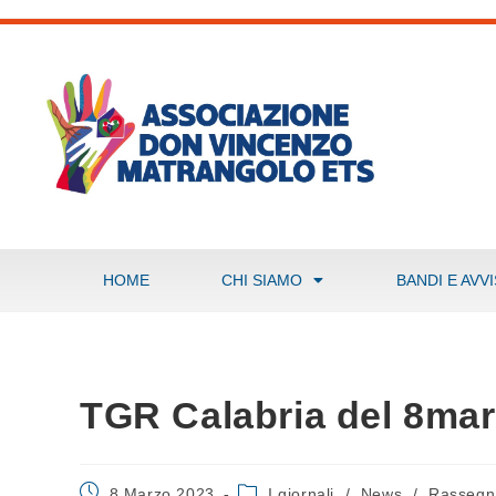
HOME
CHI SIAMO
BANDI E AVVI
TGR Calabria del 8ma
8 Marzo 2023
I giornali
/
News
/
Rassegn