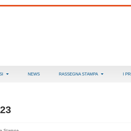
SI
NEWS
RASSEGNA STAMPA
I P
r23
a Stampa